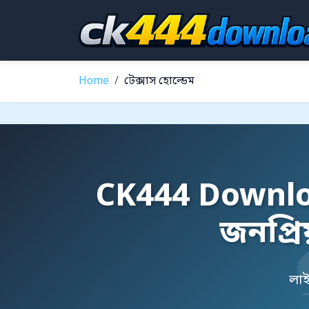
Home
টেক্সাস হোল্ডেম
CK444 Download
জনপ্র
লাই