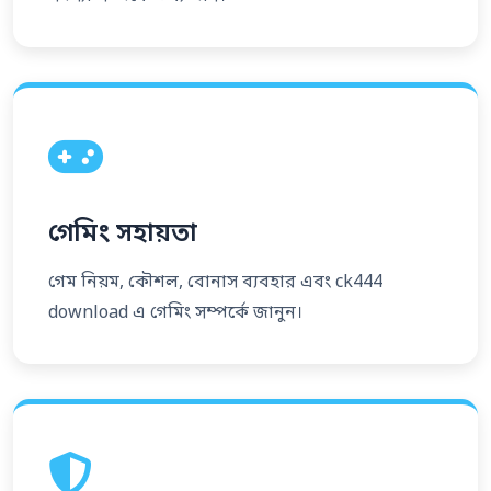
গেমিং সহায়তা
গেম নিয়ম, কৌশল, বোনাস ব্যবহার এবং ck444
download এ গেমিং সম্পর্কে জানুন।