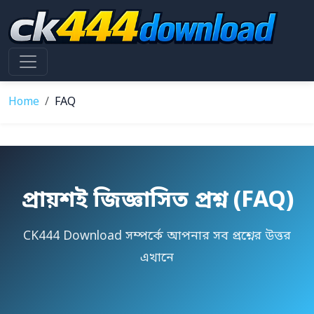
Home
FAQ
প্রায়শই জিজ্ঞাসিত প্রশ্ন (FAQ)
CK444 Download সম্পর্কে আপনার সব প্রশ্নের উত্তর
এখানে