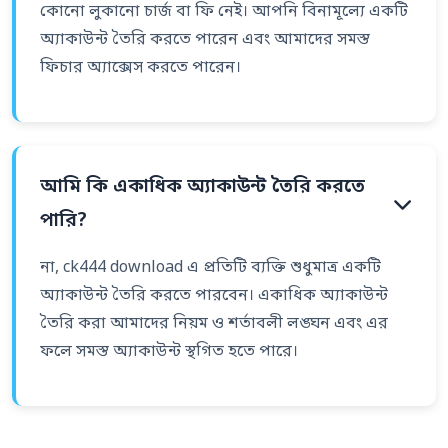
কোনো লুকানো চার্জ বা ফি নেই। আপনি বিনামূল্যে একটি
অ্যাকাউন্ট তৈরি করতে পারেন এবং আমাদের সমস্ত
ফিচার অ্যাক্সেস করতে পারেন।
আমি কি একাধিক অ্যাকাউন্ট তৈরি করতে
পারি?
না, ck444 download এ প্রতিটি ব্যক্তি শুধুমাত্র একটি
অ্যাকাউন্ট তৈরি করতে পারবেন। একাধিক অ্যাকাউন্ট
তৈরি করা আমাদের নিয়ম ও শর্তাবলী লঙ্ঘন এবং এর
ফলে সমস্ত অ্যাকাউন্ট স্থগিত হতে পারে।