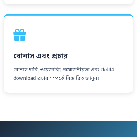
বোনাস এবং প্রচার
বোনাস দাবি, ওয়েজারিং প্রয়োজনীয়তা এবং ck444
download প্রচার সম্পর্কে বিস্তারিত জানুন।