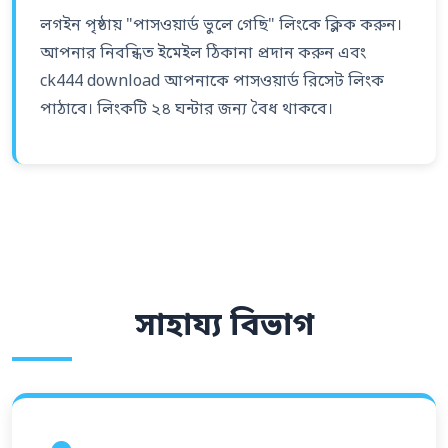
লগইন পৃষ্ঠায় "পাসওয়ার্ড ভুলে গেছি" লিংকে ক্লিক করুন।
আপনার নিবন্ধিত ইমেইল ঠিকানা প্রদান করুন এবং
ck444 download আপনাকে পাসওয়ার্ড রিসেট লিংক
পাঠাবে। লিংকটি ২৪ ঘন্টার জন্য বৈধ থাকবে।
সাহায্য বিভাগ