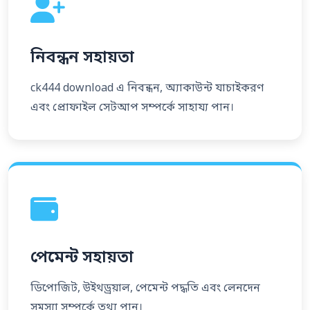
নিবন্ধন সহায়তা
ck444 download এ নিবন্ধন, অ্যাকাউন্ট যাচাইকরণ
এবং প্রোফাইল সেটআপ সম্পর্কে সাহায্য পান।
পেমেন্ট সহায়তা
ডিপোজিট, উইথড্রয়াল, পেমেন্ট পদ্ধতি এবং লেনদেন
সমস্যা সম্পর্কে তথ্য পান।