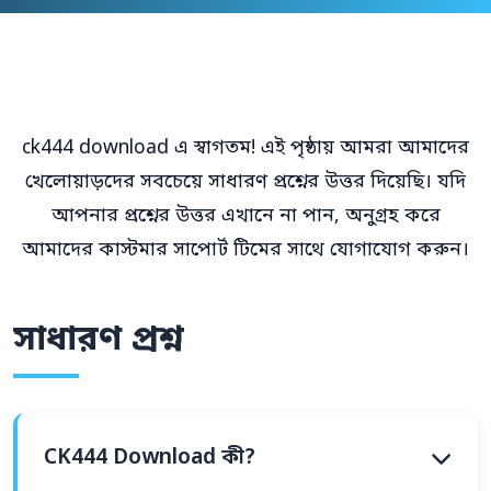
ck444 download এ স্বাগতম! এই পৃষ্ঠায় আমরা আমাদের
খেলোয়াড়দের সবচেয়ে সাধারণ প্রশ্নের উত্তর দিয়েছি। যদি
আপনার প্রশ্নের উত্তর এখানে না পান, অনুগ্রহ করে
আমাদের কাস্টমার সাপোর্ট টিমের সাথে যোগাযোগ করুন।
সাধারণ প্রশ্ন
CK444 Download কী?