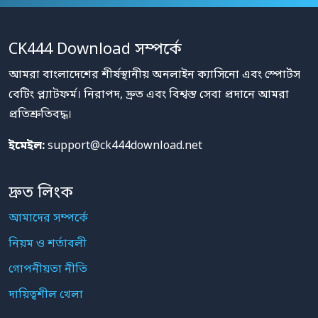
CK444 Download সম্পর্কে
আমরা বাংলাদেশের শীর্ষস্থানীয় অনলাইন ক্যাসিনো এবং স্পোর্টস
বেটিং প্ল্যাটফর্ম। নিরাপদ, দ্রুত এবং বিশ্বস্ত সেবা প্রদানে আমরা
প্রতিশ্রুতিবদ্ধ।
ইমেইল:
support@ck444download.net
দ্রুত লিংক
আমাদের সম্পর্কে
নিয়ম ও শর্তাবলী
গোপনীয়তা নীতি
দায়িত্বশীল খেলা