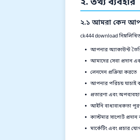
২. তথ্য ব্যবহার
২.১ আমরা কেন আপন
ck444 download নিম্নলিখিত 
আপনার অ্যাকাউন্ট তৈ
আমাদের সেবা প্রদান এব
লেনদেন প্রক্রিয়া করতে
আপনার পরিচয় যাচাই 
প্রতারণা এবং অপব্যবহ
আইনি বাধ্যবাধকতা পূ
কাস্টমার সাপোর্ট প্রদা
মার্কেটিং এবং প্রচার য