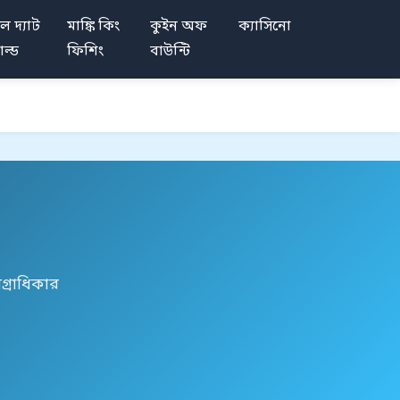
রিল দ্যাট
মাঙ্কি কিং
কুইন অফ
ক্যাসিনো
ল্ড
ফিশিং
বাউন্টি
্রাধিকার